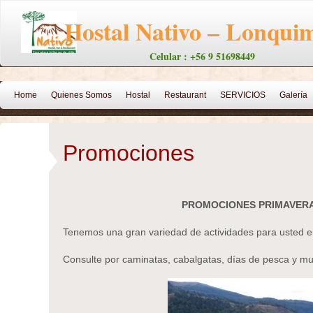
Hostal Nativo – Lonqui
Celular : +56 9 51698449
Home
Quienes Somos
Hostal
Restaurant
SERVICIOS
Galería
Temuco, Apart Hotel
Galería Lonquimay
Servicios de Turismo
Villa P
Promociones
Venta De Propiedades
CABAÑA ALELIN
CABAÑA EN MALALCAHUELL
PESCA DEPORTIVA
Trekking
RUTAS ENDURO
Nativo
Galería E
PROMOCIONES PRIMAVER
CABAÑA PEWEN-MAPU
Villa Pehuenia
CONTACTO
Contacto
Tenemos una gran variedad de actividades para usted 
Consulte por caminatas, cabalgatas, días de pesca y m