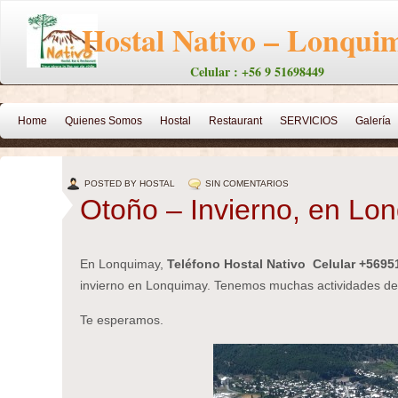
Hostal Nativo – Lonqui
Celular : +56 9 51698449
Home
Quienes Somos
Hostal
Restaurant
SERVICIOS
Galería
Temuco, Apart Hotel
Galería Lonquimay
Servicios de Turismo
Villa P
POSTED BY HOSTAL
SIN COMENTARIOS
Venta De Propiedades
CABAÑA ALELIN
CABAÑA EN MALALCAHUELL
Otoño – Invierno, en Lo
PESCA DEPORTIVA
Trekking
RUTAS ENDURO
Nativo
Galería E
CABAÑA PEWEN-MAPU
En Lonquimay,
Villa Pehuenia
Teléfono Hostal Nativo Celular +569
CONTACTO
Contacto
invierno en Lonquimay. Tenemos muchas actividades dep
Te esperamos.