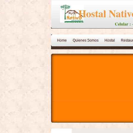
Hostal Nati
Celular :
Home
Quienes Somos
Hostal
Restau
Temuco, Apart Hotel
Galería Lonquimay
Venta De Propiedades
CABAÑA ALELIN
PESCA DEPORTIVA
Trekking
RUTAS E
CABAÑA PEWEN-MAPU
Villa Pehuenia