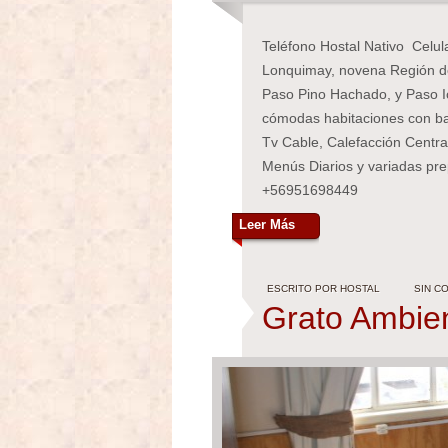
Teléfono Hostal Nativo Celul
Lonquimay, novena Región de
Paso Pino Hachado, y Paso Ic
cómodas habitaciones con ba
Tv Cable, Calefacción Centr
Menús Diarios y variadas pre
+56951698449
Leer Más
ESCRITO POR HOSTAL
SIN C
Grato Ambien