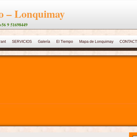
vo – Lonquimay
 +56 9 51698449
rant
SERVICIOS
Galería
El Tiempo
Mapa de Lonquimay
CONTAC
Servicios de Turismo
Villa Pehuenia
Atractivos
Galeria Gastronómica
CABAÑA EN MALALCAHUELLO
CABAÑAS AIRES PATAGONICOS 2 Y 3
Pr
NDURO
Nativo
Galería Enduro
Canopy y Trekking
TRINEOS DE CAR
CONTACTO
Contacto