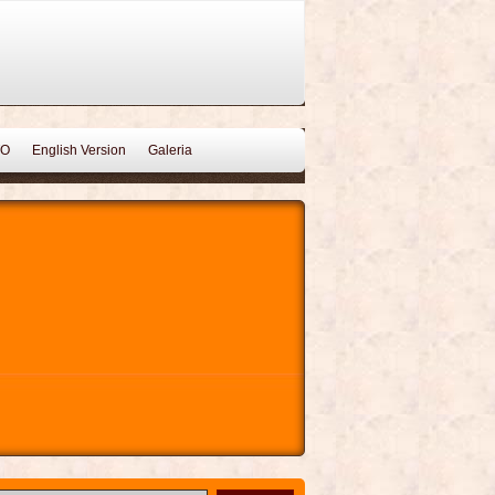
TO
English Version
Galeria
Clima
Tienda
Restaurant
omociones
English Version
Restaurant
TON
SENDEROS